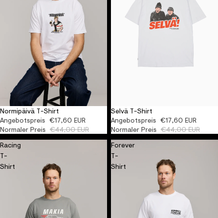
Normipäivä T-Shirt
Selvä T-Shirt
AUSVERKAUFT
ORGANIC
AUSVERKAUFT
ORGANIC
Angebotspreis
€17,60 EUR
Angebotspreis
€17,60 EUR
Normaler Preis
€44,00 EUR
Normaler Preis
€44,00 EUR
Racing
Forever
T-
T-
Shirt
Shirt