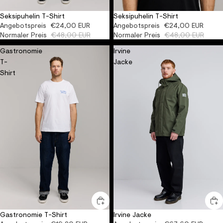
Seksipuhelin T-Shirt
Seksipuhelin T-Shirt
AUSVERKAUFT
ORGANIC
AUSVERKAUFT
ORGANIC
Angebotspreis
€24,00 EUR
Angebotspreis
€24,00 EUR
Normaler Preis
€48,00 EUR
Normaler Preis
€48,00 EUR
Gastronomie
Irvine
T-
Jacke
Shirt
Gastronomie T-Shirt
Irvine Jacke
-60%
ORGANIC
-60%
RECYCLED
WATERPROOF