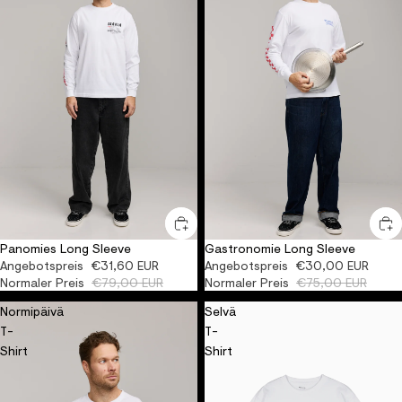
Panomies Long Sleeve
Gastronomie Long Sleeve
-60%
ORGANIC
-60%
ORGANIC
Angebotspreis
€31,60 EUR
Angebotspreis
€30,00 EUR
Normaler Preis
€79,00 EUR
Normaler Preis
€75,00 EUR
Normipäivä
Selvä
T-
T-
Shirt
Shirt