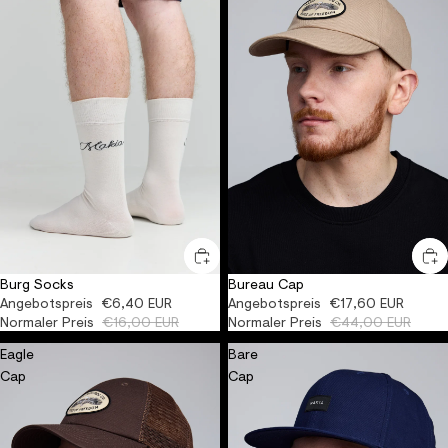
Burg Socks
Bureau Cap
-60%
ORGANIC
UNISEX
-60%
Angebotspreis
€6,40 EUR
Angebotspreis
€17,60 EUR
Normaler Preis
€16,00 EUR
Normaler Preis
€44,00 EUR
Eagle
Bare
Cap
Cap