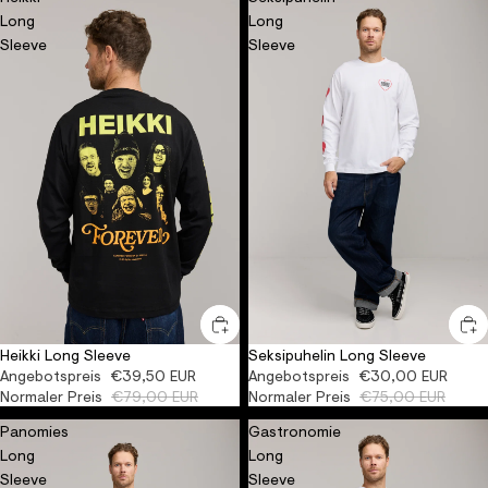
Long
Long
Sleeve
Sleeve
Heikki Long Sleeve
Seksipuhelin Long Sleeve
-50%
ORGANIC
-60%
Angebotspreis
€39,50 EUR
Angebotspreis
€30,00 EUR
Normaler Preis
€79,00 EUR
Normaler Preis
€75,00 EUR
Panomies
Gastronomie
Long
Long
Sleeve
Sleeve