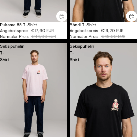
Pukama 88 T-Shirt
Bändi T-Shirt
-60%
ORGANIC
-60%
ORGANIC
Angebotspreis
€17,60 EUR
Angebotspreis
€19,20 EUR
Normaler Preis
€44,00 EUR
Normaler Preis
€48,00 EUR
Seksipuhelin
Seksipuhelin
T-
T-
Shirt
Shirt