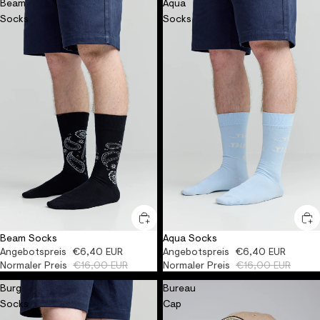
Beam
Aqua
Socks
Socks
Beam Socks
Aqua Socks
-60%
ORGANIC
UNISEX
-60%
ORGANIC
UNISEX
Angebotspreis
€6,40 EUR
Angebotspreis
€6,40 EUR
Normaler Preis
€16,00 EUR
Normaler Preis
€16,00 EUR
Burg
Bureau
Socks
Cap