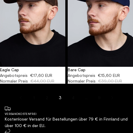
Eagle Cap
Bare Cap
AUSVERKAUFT
AUSVERKAUFT
Angebotspreis
€17,60 EUR
Angebotspreis
€15,60 EUR
Normaler Preis
€44,00 EUR
Normaler Preis
€39,00 EUR
1
2
3
4
…
9
VERSANDKOSTENFREI
Kostenloser Versand für Bestellungen über 79 € in Finnland und
über 100 € in der EU.