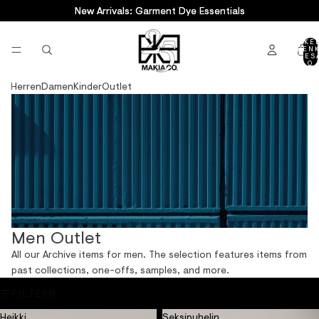
New Arrivals: Garment Dye Essentials
New Arrivals: Garment Dye Essentials
ARTIKE
WAREN
INSGES
0
Herren
Damen
Kinder
Outlet
Men Outlet
All our Archive items for men. The selection features items from
past collections, one-offs, samples, and more.
FILTERN
Heikki
Seksipuhelin