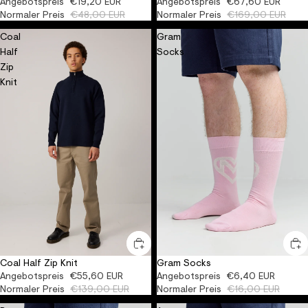
Angebotspreis
€19,20 EUR
Angebotspreis
€67,60 EUR
Normaler Preis
€48,00 EUR
Normaler Preis
€169,00 EUR
Coal
Gram
Half
Socks
Zip
Knit
Coal Half Zip Knit
Gram Socks
-60%
ORGANIC
-60%
UNISEX
ORGANIC
Angebotspreis
€55,60 EUR
Angebotspreis
€6,40 EUR
Normaler Preis
€139,00 EUR
Normaler Preis
€16,00 EUR