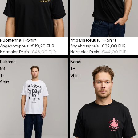
Huomenna T-Shirt
Ympäristöruutu T-Shirt
AUSVERKAUFT
ORGANIC
AUSVERKAUFT
ORGANIC
Angebotspreis
€19,20 EUR
Angebotspreis
€22,00 EUR
Normaler Preis
€48,00 EUR
Normaler Preis
€44,00 EUR
Pukama
Bändi
88
T-
T-
Shirt
Shirt