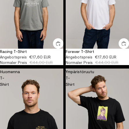
Racing T-Shirt
Forever T-Shirt
-60%
ORGANIC
-60%
ORGANIC
Angebotspreis
€17,60 EUR
Angebotspreis
€17,60 EUR
Normaler Preis
€44,00 EUR
Normaler Preis
€44,00 EUR
Huomenna
Ympäristöruutu
T-
T-
Shirt
Shirt